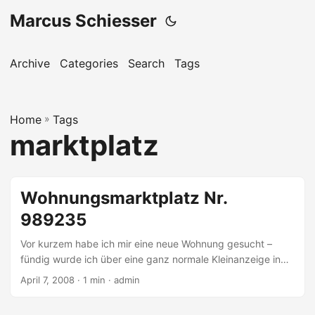
Marcus Schiesser
Archive
Categories
Search
Tags
Home
»
Tags
marktplatz
Wohnungsmarktplatz Nr.
989235
Vor kurzem habe ich mir eine neue Wohnung gesucht –
fündig wurde ich über eine ganz normale Kleinanzeige in
einer Tageszeitung. Wieso nicht über das Internet?
April 7, 2008 · 1 min · admin
Irgendwie schade, aber dort finden sich fast ausschließlich
Anzeigen von Maklern. Warum eigentlich? Das ist einfach: