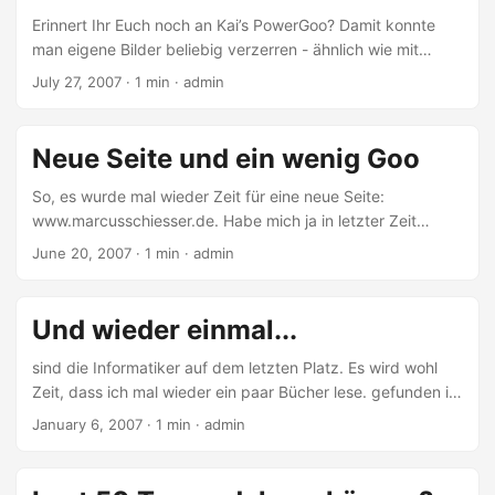
Erinnert Ihr Euch noch an Kai’s PowerGoo? Damit konnte
man eigene Bilder beliebig verzerren - ähnlich wie mit
einem Zerrspiegel. Verwendete man den Effekt mit Portraits
July 27, 2007 · 1 min · admin
konnte das unter Umständen ziemlich lustig aussehen
(oder total bescheuert, so wie oben). Als ich in der Doku
von Flex vom DisplacementMapFilter las, dachte ich mir
Neue Seite und ein wenig Goo
damit müsste das doch prima gehen. Gesagt getan - ein
paar Wochen später ist daraus UNC entstanden. Mit UNC
So, es wurde mal wieder Zeit für eine neue Seite:
könnt Ihr nun eigene Bilder hochladen (momentan max....
www.marcusschiesser.de. Habe mich ja in letzter Zeit
ziemlich viel mit Adobe Flex beschäftigt - daher dachte ich,
June 20, 2007 · 1 min · admin
warum dies nicht mal als Dienstleistung anbieten. Sind ein
paar nette Effekte enthalten, insbesondere wenn man auf
“Über mich” klickt - vielleicht erinnert sich der eine oder
Und wieder einmal...
andere noch an Kai’s Power Goo. Mit diesem Effekt kann
man Gesichter verzerren und genau dies kann man auf der
sind die Informatiker auf dem letzten Platz. Es wird wohl
“Über mich” Seite mit dem Bild von mir tun....
Zeit, dass ich mal wieder ein paar Bücher lese. gefunden im
Basic Thinking Blog
January 6, 2007 · 1 min · admin