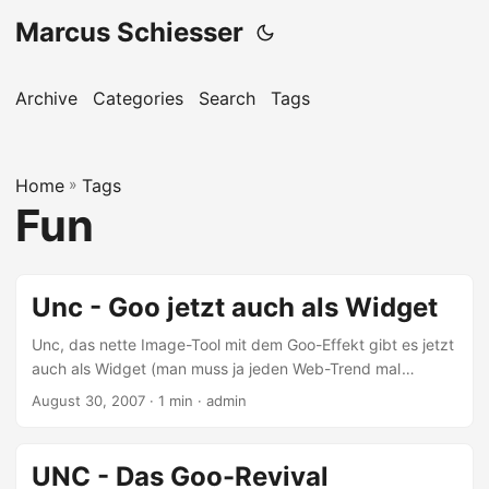
Marcus Schiesser
Archive
Categories
Search
Tags
Home
»
Tags
Fun
Unc - Goo jetzt auch als Widget
Unc, das nette Image-Tool mit dem Goo-Effekt gibt es jetzt
auch als Widget (man muss ja jeden Web-Trend mal
ausprobieren). Wer also auch in seinen Blog, MySpace oder
August 30, 2007 · 1 min · admin
ganz Oldskool auf seiner Homepage so einen Effekt
einbauen möchte, der gehe doch einfach auf die
entsprechende Seite bei Widgipedia
UNC - Das Goo-Revival