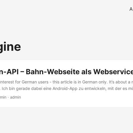
A
gine
-API – Bahn-Webseite als Webservic
 interest for German users - this article is in German only. It’s about a
. Ich bin gerade dabei eine Android-App zu entwickeln, mit der es mö
ahn-Pendler einfacher zu buchen. Bei der Entwicklung ist mir aufgefal
 min · admin
e Webservices nach außen zur Verfügung stellt – die Webseite www.b
 mobilen Variante m....