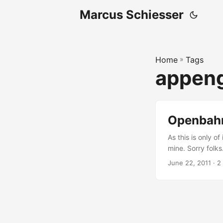
Marcus Schiesser
Home
»
Tags
appen
Openbahn
As this is only of
mine. Sorry folks
Fahrkarten für B
June 22, 2011 · 2
Bahn leider kein
zusammen mit der