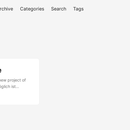
rchive
Categories
Search
Tags
e
 new project of
glich ist
len, dass die
ahn.de ist