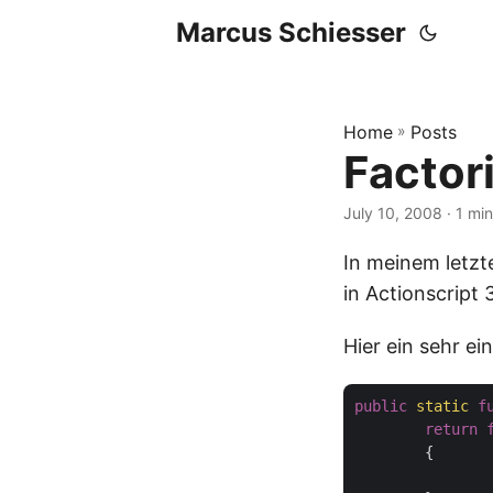
Marcus Schiesser
Home
»
Posts
Factor
July 10, 2008 · 1 mi
In meinem letzt
in Actionscript 
Hier ein sehr ei
public
static
f
return
{

		Alert.show(text, title);