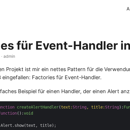
A
ies für Event-Handler i
n · admin
en Projekt ist mir ein nettes Pattern für die Verwend
3 eingefallen: Factories für Event-Handler.
nfaches Beispiel für einen Handler, der einen Alert anz
unction
createAlertHandler
(
text:
String
, title:
String
):
Fu
function
(
):
void

