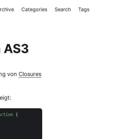
rchive
Categories
Search
Tags
n AS3
ung von
Closures
eigt:
nction
{
