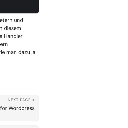
metern und
an diesem
e Handler
tern
wie man dazu ja
NEXT PAGE »
for Wordpress